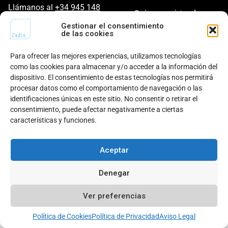
Llámanos al
+34 945 148
¿Quieres unirte al
442
equipo?
Gestionar el consentimiento
de las cookies
Escríbenos a
hola@2ados.es
Visítanos en Bulevar de
Para ofrecer las mejores experiencias, utilizamos tecnologías
Mariturri, 42 | 01015 Vitoria-
como las cookies para almacenar y/o acceder a la información del
Gasteiz.
dispositivo. El consentimiento de estas tecnologías nos permitirá
procesar datos como el comportamiento de navegación o las
identificaciones únicas en este sitio. No consentir o retirar el
LinkedIn
consentimiento, puede afectar negativamente a ciertas
características y funciones.
Aviso legal
© 2ados
2026
Política de cookies
Política de privacidad
Todos los derechos reservados
Aceptar
Denegar
Ver preferencias
Política de Cookies
Política de Privacidad
Aviso Legal