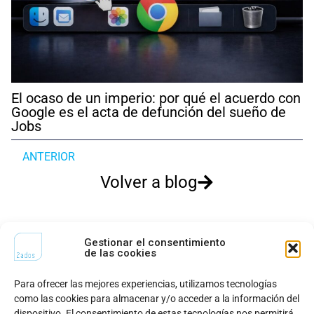
El ocaso de un imperio: por qué el acuerdo con
Google es el acta de defunción del sueño de
Jobs
ANTERIOR
Volver a blog
¿Te gusta lo que hacemos?
¡Hablemos!
Gestionar el consentimiento
de las cookies
Para ofrecer las mejores experiencias, utilizamos tecnologías
CONTACTO
como las cookies para almacenar y/o acceder a la información del
dispositivo. El consentimiento de estas tecnologías nos permitirá