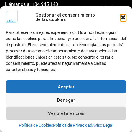
Llámanos al
+34 945 148
¿Quieres unirte al
442
equipo?
Gestionar el consentimiento
de las cookies
Escríbenos a
hola@2ados.es
Visítanos en Bulevar de
Para ofrecer las mejores experiencias, utilizamos tecnologías
Mariturri, 42 | 01015 Vitoria-
como las cookies para almacenar y/o acceder a la información del
Gasteiz.
dispositivo. El consentimiento de estas tecnologías nos permitirá
procesar datos como el comportamiento de navegación o las
identificaciones únicas en este sitio. No consentir o retirar el
LinkedIn
consentimiento, puede afectar negativamente a ciertas
características y funciones.
Aviso legal
© 2ados
2026
Política de cookies
Política de privacidad
Todos los derechos reservados
Aceptar
Denegar
Ver preferencias
Política de Cookies
Política de Privacidad
Aviso Legal