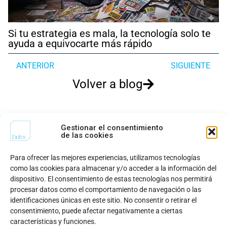
Si tu estrategia es mala, la tecnología solo te
ayuda a equivocarte más rápido
ANTERIOR
SIGUIENTE
Volver a blog
¿Te gusta lo que hacemos?
¡Hablemos!
Gestionar el consentimiento
de las cookies
Para ofrecer las mejores experiencias, utilizamos tecnologías
CONTACTO
como las cookies para almacenar y/o acceder a la información del
dispositivo. El consentimiento de estas tecnologías nos permitirá
Llámanos al
+34 945 148
¿Quieres unirte al
procesar datos como el comportamiento de navegación o las
442
equipo?
identificaciones únicas en este sitio. No consentir o retirar el
Escríbenos a
hola@2ados.es
consentimiento, puede afectar negativamente a ciertas
Visítanos en Bulevar de
características y funciones.