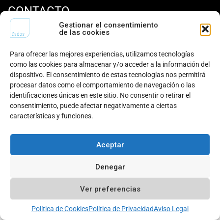
CONTACTO
Llámanos al
+34 945 148
Gestionar el consentimiento
¿Quieres unirte al
de las cookies
442
equipo?
Escríbenos a
hola@2ados.es
Para ofrecer las mejores experiencias, utilizamos tecnologías
Visítanos en Bulevar de
como las cookies para almacenar y/o acceder a la información del
Mariturri, 42 | 01015 Vitoria-
dispositivo. El consentimiento de estas tecnologías nos permitirá
procesar datos como el comportamiento de navegación o las
Gasteiz.
identificaciones únicas en este sitio. No consentir o retirar el
consentimiento, puede afectar negativamente a ciertas
LinkedIn
características y funciones.
Aviso legal
© 2ados
2026
Política de cookies
Aceptar
Política de privacidad
Todos los derechos reservados
Denegar
Ver preferencias
Política de Cookies
Política de Privacidad
Aviso Legal