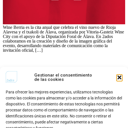
Wine Berria es la cita anual que celebra el vino nuevo de Rioja
Alavesa y el txakoli de Álava, organizada por Vitoria-Gasteiz Wine
City con el apoyo de la Diputación Foral de Álava. En 2ados
colaboramos en la creación y diseño de la imagen gráfica del
evento, desarrollando materiales de comunicación como la
invitación oficial, […]
←
Anterior
¿Te gusta lo que hacemos?
¡Hablemos!
Gestionar el consentimiento
de las cookies
Para ofrecer las mejores experiencias, utilizamos tecnologías
CONTACTO
como las cookies para almacenar y/o acceder a la información del
dispositivo. El consentimiento de estas tecnologías nos permitirá
Llámanos al
+34 945 148
¿Quieres unirte al
procesar datos como el comportamiento de navegación o las
442
equipo?
identificaciones únicas en este sitio. No consentir o retirar el
Escríbenos a
hola@2ados.es
consentimiento, puede afectar negativamente a ciertas
Visítanos en Bulevar de