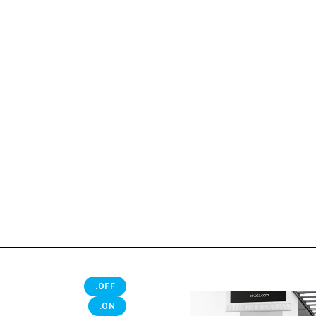
.OFF
.ON