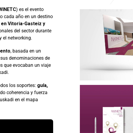
WINETC
) es el evento
do cada año en un destino
en Vitoria-Gasteiz y
onales del sector durante
y el networking.
vento
, basada en un
 y sus denominaciones de
res que evocaban un viaje
kadi.
todos los soportes:
guía,
ndo coherencia y fuerza
Euskadi en el mapa