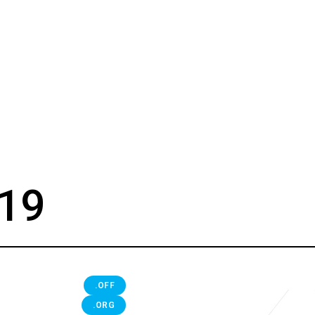
19
.OFF
.ORG